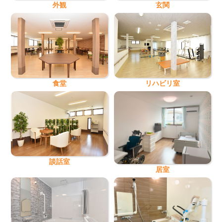
外観
玄関
食堂
リハビリ室
談話室
居室